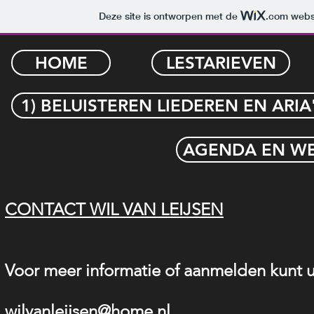
Deze site is ontworpen met de
.com
websi
HOME
LESTARIEVEN
1) BELUISTEREN LIEDEREN EN ARIA
AGENDA EN W
CONTACT WIL VAN LEIJSEN
Voor meer informatie of aanmelden kunt u
wilvanleijsen@home.nl