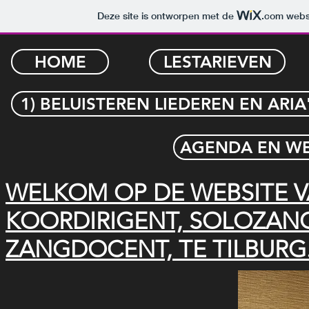
Deze site is ontworpen met de
.com
websi
HOME
LESTARIEVEN
1) BELUISTEREN LIEDEREN EN ARIA
AGENDA EN W
WELKOM OP DE WEBSITE VA
KOORDIRIGENT, SOLOZANGE
ZANGDOCENT, TE TILBURG